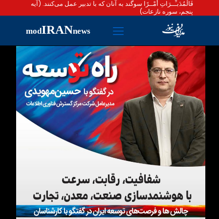
فَالْمُدَبـِّــرَاتِ أَمْــرًا سوگند به آنان که با تدبیر عمل می‌کنند. (آیه
پنجم، سوره نازعات)
IRAN
mod
news